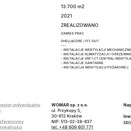
13.700 m2
2021
ZREALIZOWANO
ZAKRES PRAC:
SHELL&CORE / FIT-OUT
---
- INSTALACJE WENTYLACJI MECHANICZNE
- INSTALACJE KLIMATYZACJI I OGRZEWANI
- INSTALACJE VRF I CT CENTRAL WENTYL
- INSTALACJE SANITARNE.
- INSTALACJA WENTYLACJI POŻAROWEJ.
westor indywidualny
WOMAR sp. z o.o.
Nap
e
ul. Przykopy 5,
30-612 Kraków
Inw
eferencyjny
NIP: 513-02-38-837
sp
prywatności
tel. +48 609 601 771