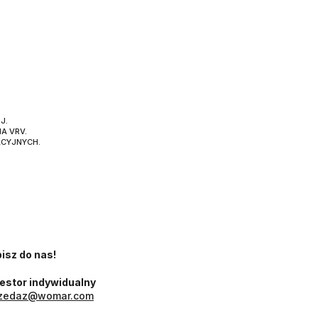
J.
A VRV.
ACYJNYCH.
isz do nas!
estor indywidualny
rzedaz@womar.com